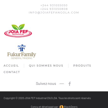
+244 931055050
+244 931050808
INFO@JOIAFEFANGOLA.COM
ACCUEIL
QUI SOMMES NOUS
PRODUITS
CONTACT
Suivez nous
Copyright © 2020 JOIA FEF Industrial (SU) LDA. Tous les droits sont réservés.
Conçu et développé par:
BlackDeers